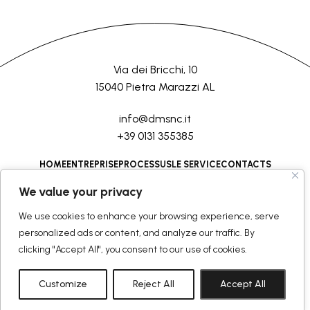
Via dei Bricchi, 10
15040 Pietra Marazzi AL
info@dmsnc.it
+39 0131 355385
HOME
ENTREPRISE
PROCESSUS
LE SERVICE
CONTACTS
We value your privacy
©2026 D.M.Semilavorati srl
Tous droits réservés
We use cookies to enhance your browsing experience, serve
Politique générale
Rapport
personalized ads or content, and analyze our traffic. By
clicking "Accept All", you consent to our use of cookies.
Politique de cookies
Politique de confidentialité
Termes et Conditions
Customize
Reject All
Accept All