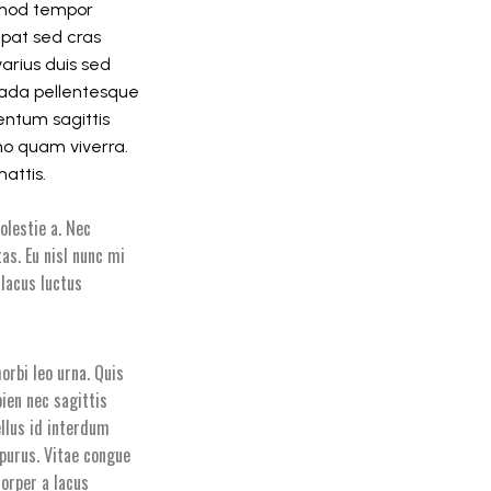
usmod tempor
utpat sed cras
arius duis sed
uada pellentesque
entum sagittis
no quam viverra.
mattis.
olestie a. Nec
as. Eu nisl nunc mi
 lacus luctus
orbi leo urna. Quis
ien nec sagittis
llus id interdum
 purus. Vitae congue
orper a lacus