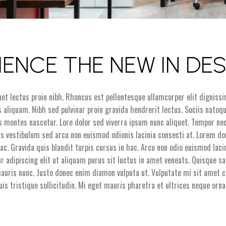
IENCE THE NEW IN DE
quet lectus proin nibh. Rhoncus est pellentesque ullamcorper elit dignissi
 aliquam. Nibh sed pulvinar proin gravida hendrerit lectus. Sociis natoq
s montes nascetur. Lore dolor sed viverra ipsum nunc aliquet. Tempor nec
acus vestibulum sed arcu non euismod odionis lacinia consecti at. Lorem 
ac. Gravida quis blandit turpis cursus in hac. Arcu non odio euismod laci
r adipiscing elit ut aliquam purus sit luctus in amet veneats. Quisque s
auris nunc. Justo donec enim diamon vulputa ut. Vulputate mi sit amet c
duis tristique sollicitudin. Mi eget mauris pharetra et ultrices neque orna