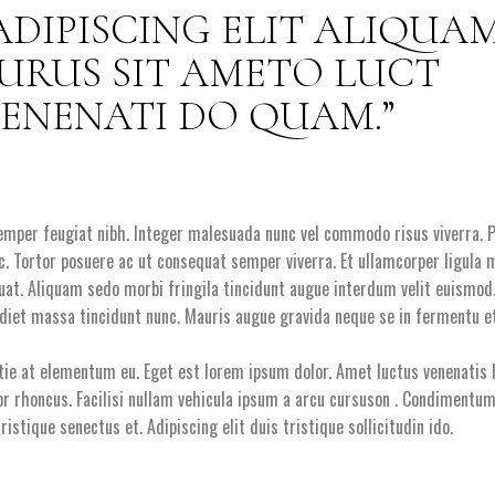
ADIPISCING ELIT ALIQUA
URUS SIT AMETO LUCT
ENENATI DO QUAM.
emper feugiat nibh. Integer malesuada nunc vel commodo risus viverra. 
ec. Tortor posuere ac ut consequat semper viverra. Et ullamcorper ligula
quat. Aliquam sedo morbi fringila tincidunt augue interdum velit euismod
et massa tincidunt nunc. Mauris augue gravida neque se in fermentu et 
tie at elementum eu. Eget est lorem ipsum dolor. Amet luctus venenatis
tor rhoncus. Facilisi nullam vehicula ipsum a arcu cursuson . Condimentum
ristique senectus et. Adipiscing elit duis tristique sollicitudin ido.