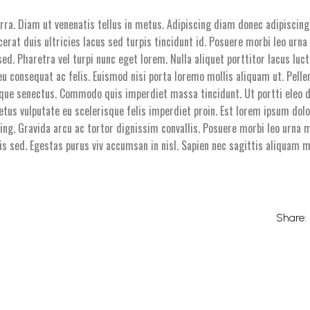
rra. Diam ut venenatis tellus in metus. Adipiscing diam donec adipiscing
cerat duis ultricies lacus sed turpis tincidunt id. Posuere morbi leo urna
ed. Pharetra vel turpi nunc eget lorem. Nulla aliquet porttitor lacus luc
eu consequat ac felis. Euismod nisi porta loremo mollis aliquam ut. Pelle
ique senectus. Commodo quis imperdiet massa tincidunt. Ut portti eleo di
etus vulputate eu scelerisque felis imperdiet proin. Est lorem ipsum dol
ing. Gravida arcu ac tortor dignissim convallis. Posuere morbi leo urna 
is sed. Egestas purus viv accumsan in nisl. Sapien nec sagittis aliquam
Share: