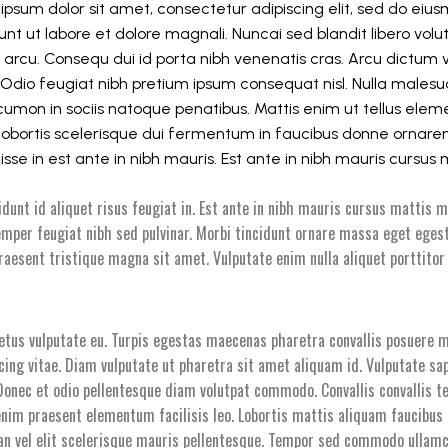
ipsum dolor sit amet, consectetur adipiscing elit, sed do ei
dunt ut labore et dolore magnali. Nuncai sed blandit libero vol
 arcu. Consequ dui id porta nibh venenatis cras. Arcu dictum v
 Odio feugiat nibh pretium ipsum consequat nisl. Nulla males
 cumon in sociis natoque penatibus. Mattis enim ut tellus elem
m lobortis scelerisque dui fermentum in faucibus donne ornare
sse in est ante in nibh mauris. Est ante in nibh mauris cursus 
idunt id aliquet risus feugiat in. Est ante in nibh mauris cursus mattis m
emper feugiat nibh sed pulvinar. Morbi tincidunt ornare massa eget egest
raesent tristique magna sit amet. Vulputate enim nulla aliquet porttitor
.
metus vulputate eu. Turpis egestas maecenas pharetra convallis posuere m
ing vitae. Diam vulputate ut pharetra sit amet aliquam id. Vulputate sap
onec et odio pellentesque diam volutpat commodo. Convallis convallis te
 enim praesent elementum facilisis leo. Lobortis mattis aliquam faucibus
n vel elit scelerisque mauris pellentesque. Tempor sed commodo ullamc