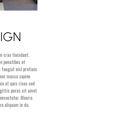
SIGN
m cras tincidunt.
ue penatibus et
 feugiat nisl pretium
donec massa sapien
nia at quis risus sed
agittis purus sit amet
onsectetur. Mauris
re aliquam in do.