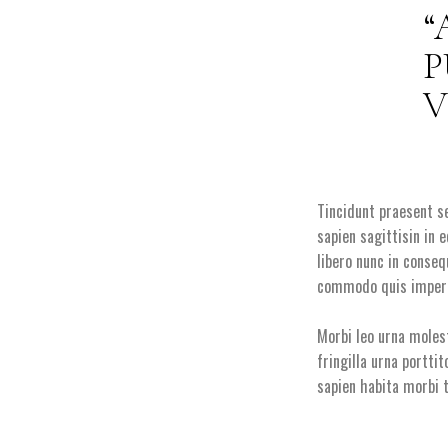
P
V
Tincidunt praesent s
sapien sagittisin in 
libero nunc in conse
commodo quis imperdi
Morbi leo urna moles
fringilla urna portti
sapien habita morbi t