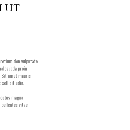
M UT
Pretium don vulputate
 malesuada proin
. Sit amet mauris
sollicit udin.
 lectus magna
 pellentes vitae