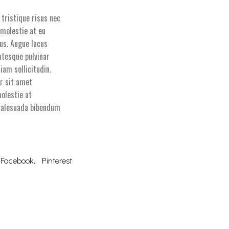
 tristique risus nec
 molestie at eu
tus. Augue lacus
ntesque pulvinar
am sollicitudin.
or sit amet
molestie at
 malesuada bibendum
Facebook
Pinterest