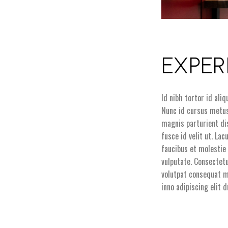
EXPER
Id nibh tortor id ali
Nunc id cursus metus
magnis parturient di
fusce id velit ut. L
faucibus et molestie 
vulputate. Consectetu
volutpat consequat m
inno adipiscing elit 