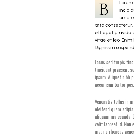
B
Lorem 
incidi
ornare
atto consectetur.
elit eget gravida
vitae et leo. Eni
Dignissim suspendi
Lacus sed turpis tinc
tincidunt praesent s
ipsum. Aliquet nibh p
accumsan tortor pos
Venenatis tellus in 
eleifend quam adipisc
aliquam malesuada. D
velit laoreet id. Non
mauris rhoncus aenea