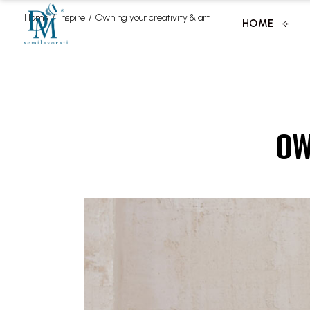
Home
Inspire
Owning your creativity & art
HOME
OW