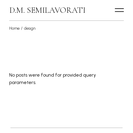
Skip
to
D.M. SEMILAVORATI
the
content
Home
design
No posts were found for provided query
parameters.