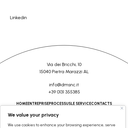
Linkedin
Via dei Bricchi, 10
15040 Pietra Marazzi AL
info@dmsnc.it
+39 0131 355385
HOME
ENTREPRISE
PROCESSUS
LE SERVICE
CONTACTS
We value your privacy
©2026 D.M.Semilavorati srl
Tous droits réservés
We use cookies to enhance your browsing experience, serve