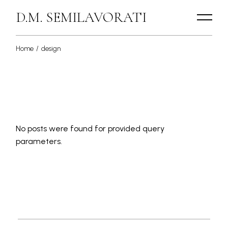
Skip
to
D.M. SEMILAVORATI
the
content
Home
design
No posts were found for provided query
parameters.