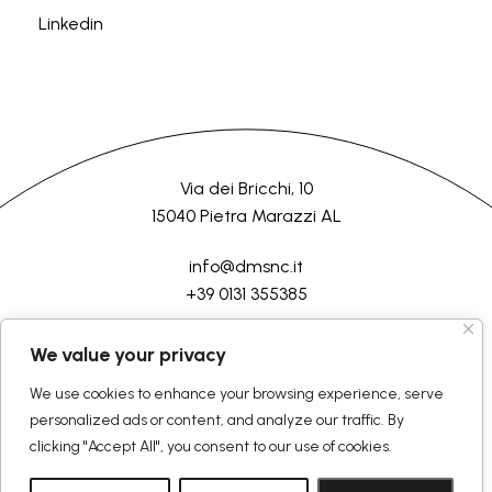
Linkedin
Via dei Bricchi, 10
15040 Pietra Marazzi AL
info@dmsnc.it
+39 0131 355385
HOME
AZIENDA
LAVORAZIONI
SERVIZI
CONTATTI
We value your privacy
We use cookies to enhance your browsing experience, serve
©2026 D.M.Semilavorati srl
Tutti i diritti riservati
personalized ads or content, and analyze our traffic. By
Politica Generale
Rendicontazione
clicking "Accept All", you consent to our use of cookies.
Cookie Policy
Privacy Policy
Termini e condizioni