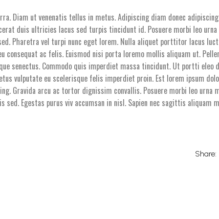
rra. Diam ut venenatis tellus in metus. Adipiscing diam donec adipiscing
cerat duis ultricies lacus sed turpis tincidunt id. Posuere morbi leo urna
ed. Pharetra vel turpi nunc eget lorem. Nulla aliquet porttitor lacus luc
eu consequat ac felis. Euismod nisi porta loremo mollis aliquam ut. Pelle
ique senectus. Commodo quis imperdiet massa tincidunt. Ut portti eleo di
etus vulputate eu scelerisque felis imperdiet proin. Est lorem ipsum dol
ing. Gravida arcu ac tortor dignissim convallis. Posuere morbi leo urna 
is sed. Egestas purus viv accumsan in nisl. Sapien nec sagittis aliquam
Share: