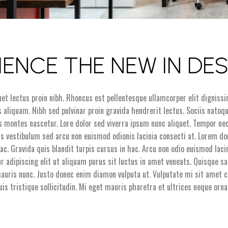
IENCE THE NEW IN DE
quet lectus proin nibh. Rhoncus est pellentesque ullamcorper elit dignissi
 aliquam. Nibh sed pulvinar proin gravida hendrerit lectus. Sociis natoq
s montes nascetur. Lore dolor sed viverra ipsum nunc aliquet. Tempor nec
acus vestibulum sed arcu non euismod odionis lacinia consecti at. Lorem 
ac. Gravida quis blandit turpis cursus in hac. Arcu non odio euismod laci
r adipiscing elit ut aliquam purus sit luctus in amet veneats. Quisque s
auris nunc. Justo donec enim diamon vulputa ut. Vulputate mi sit amet c
duis tristique sollicitudin. Mi eget mauris pharetra et ultrices neque orna