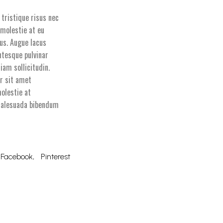
 tristique risus nec
 molestie at eu
tus. Augue lacus
ntesque pulvinar
am sollicitudin.
or sit amet
molestie at
 malesuada bibendum
Facebook
Pinterest