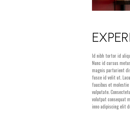
EXPER
Id nibh tortor id ali
Nunc id cursus metus
magnis parturient di
fusce id velit ut. L
faucibus et molestie 
vulputate. Consectetu
volutpat consequat m
inno adipiscing elit 