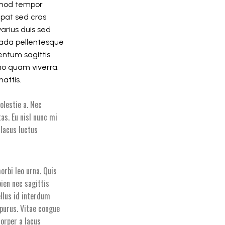
usmod tempor
utpat sed cras
arius duis sed
uada pellentesque
entum sagittis
no quam viverra.
mattis.
olestie a. Nec
as. Eu nisl nunc mi
 lacus luctus
orbi leo urna. Quis
ien nec sagittis
llus id interdum
 purus. Vitae congue
orper a lacus