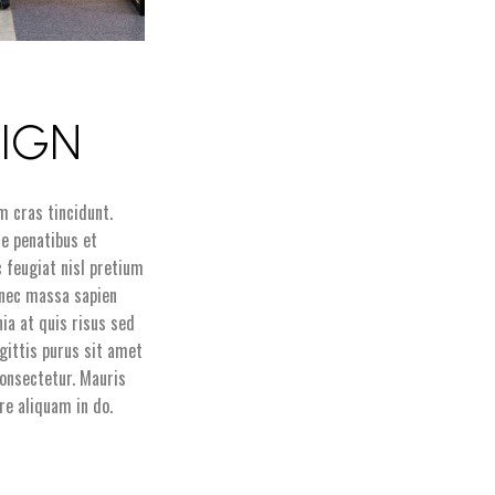
SIGN
m cras tincidunt.
ue penatibus et
 feugiat nisl pretium
donec massa sapien
nia at quis risus sed
agittis purus sit amet
onsectetur. Mauris
re aliquam in do.