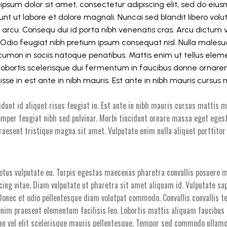
ipsum dolor sit amet, consectetur adipiscing elit, sed do ei
dunt ut labore et dolore magnali. Nuncai sed blandit libero vol
 arcu. Consequ dui id porta nibh venenatis cras. Arcu dictum v
 Odio feugiat nibh pretium ipsum consequat nisl. Nulla males
 cumon in sociis natoque penatibus. Mattis enim ut tellus elem
m lobortis scelerisque dui fermentum in faucibus donne ornare
sse in est ante in nibh mauris. Est ante in nibh mauris cursus 
idunt id aliquet risus feugiat in. Est ante in nibh mauris cursus mattis m
emper feugiat nibh sed pulvinar. Morbi tincidunt ornare massa eget egest
raesent tristique magna sit amet. Vulputate enim nulla aliquet porttitor
.
metus vulputate eu. Turpis egestas maecenas pharetra convallis posuere m
ing vitae. Diam vulputate ut pharetra sit amet aliquam id. Vulputate sap
onec et odio pellentesque diam volutpat commodo. Convallis convallis te
 enim praesent elementum facilisis leo. Lobortis mattis aliquam faucibus
n vel elit scelerisque mauris pellentesque. Tempor sed commodo ullamc