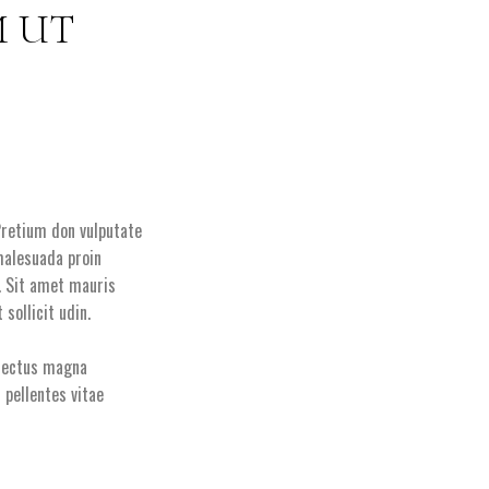
M UT
Pretium don vulputate
 malesuada proin
. Sit amet mauris
sollicit udin.
 lectus magna
 pellentes vitae