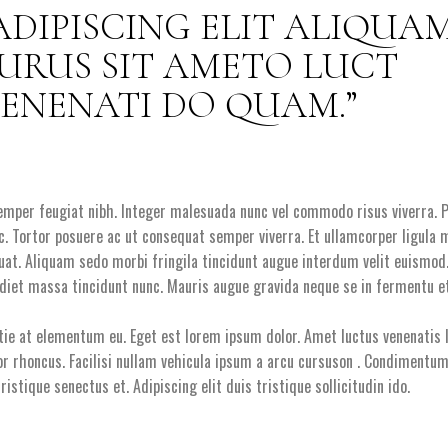
ADIPISCING ELIT ALIQUA
URUS SIT AMETO LUCT
ENENATI DO QUAM.
emper feugiat nibh. Integer malesuada nunc vel commodo risus viverra. 
ec. Tortor posuere ac ut consequat semper viverra. Et ullamcorper ligula
quat. Aliquam sedo morbi fringila tincidunt augue interdum velit euismod
et massa tincidunt nunc. Mauris augue gravida neque se in fermentu et 
tie at elementum eu. Eget est lorem ipsum dolor. Amet luctus venenatis
tor rhoncus. Facilisi nullam vehicula ipsum a arcu cursuson . Condimentum
ristique senectus et. Adipiscing elit duis tristique sollicitudin ido.