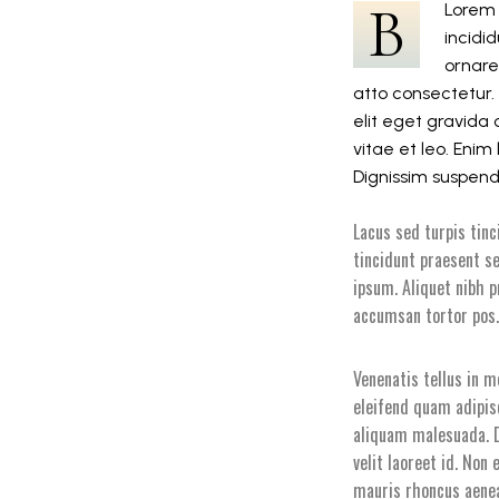
B
Lorem 
incidi
ornare
atto consectetur.
elit eget gravida
vitae et leo. Eni
Dignissim suspendi
Lacus sed turpis tinc
tincidunt praesent s
ipsum. Aliquet nibh p
accumsan tortor pos
Venenatis tellus in 
eleifend quam adipisc
aliquam malesuada. D
velit laoreet id. Non
mauris rhoncus aenea