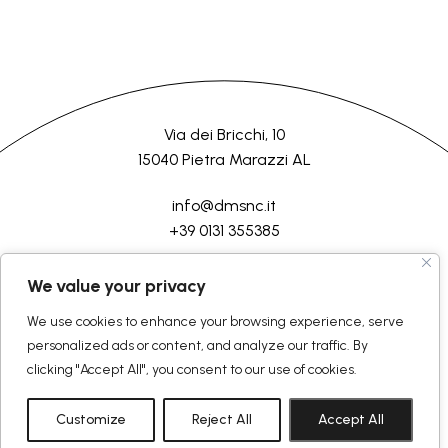
Via dei Bricchi, 10
15040 Pietra Marazzi AL
info@dmsnc.it
+39 0131 355385
HOME
AZIENDA
LAVORAZIONI
SERVIZI
CONTATTI
We value your privacy
We use cookies to enhance your browsing experience, serve
©2026 D.M.Semilavorati srl
Tutti i diritti riservati
personalized ads or content, and analyze our traffic. By
Politica Generale
Rendicontazione
clicking "Accept All", you consent to our use of cookies.
Cookie Policy
Privacy Policy
Termini e condizioni
Customize
Reject All
Accept All