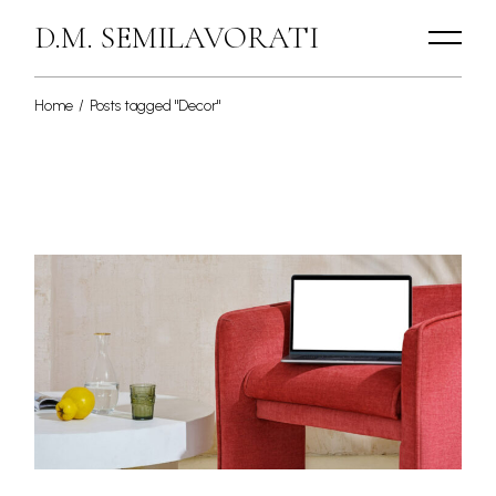
Skip
to
D.M. SEMILAVORATI
the
content
Home
Posts tagged "Decor"