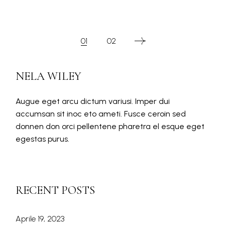
PAGINAZIONE
01
02
DEGLI
NELA WILEY
ARTICOLI
Augue eget arcu dictum variusi. Imper dui
accumsan sit inoc eto ameti. Fusce ceroin sed
donnen don orci pellentene pharetra el esque eget
egestas purus.
RECENT POSTS
Aprile 19, 2023