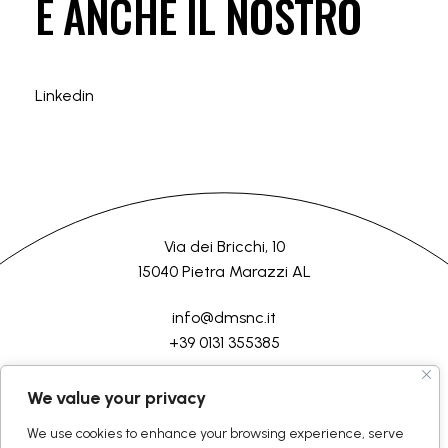
È ANCHE IL NOSTRO
Linkedin
Via dei Bricchi, 10
15040 Pietra Marazzi AL
info@dmsnc.it
+39 0131 355385
HOME
AZIENDA
LAVORAZIONI
SERVIZI
CONTATTI
We value your privacy
We use cookies to enhance your browsing experience, serve
©2026 D.M.Semilavorati srl
Tutti i diritti riservati