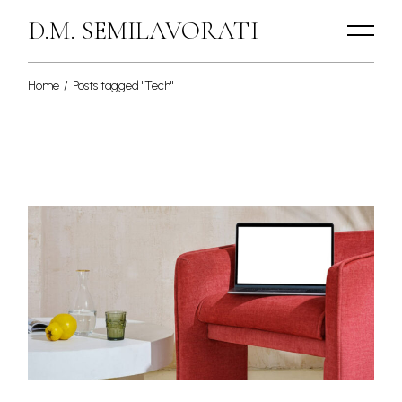
Skip
to
D.M. SEMILAVORATI
the
content
Home
Posts tagged "Tech"