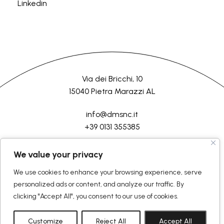
Linkedin
Via dei Bricchi, 10
15040 Pietra Marazzi AL
info@dmsnc.it
+39 0131 355385
HOME
AZIENDA
LAVORAZIONI
SERVIZI
CONTATTI
We value your privacy
We use cookies to enhance your browsing experience, serve
©2026 D.M.Semilavorati srl
Tutti i diritti riservati
personalized ads or content, and analyze our traffic. By
Politica Generale
Rendicontazione
clicking "Accept All", you consent to our use of cookies.
Cookie Policy
Privacy Policy
Termini e condizioni
Customize
Reject All
Accept All