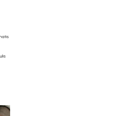
natis
lis