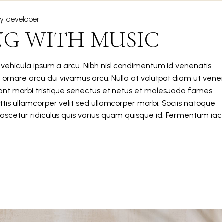
tasti
y
developer
freccia
NG WITH MUSIC
su/giù
per
aumentare
m vehicula ipsum a arcu. Nibh nisl condimentum id venenatis
o
s ornare arcu dui vivamus arcu. Nulla at volutpat diam ut vene
diminuire
itant morbi tristique senectus et netus et malesuada fames.
il
tis ullamcorper velit sed ullamcorper morbi. Sociis natoque
volume.
ascetur ridiculus quis varius quam quisque id. Fermentum iacu