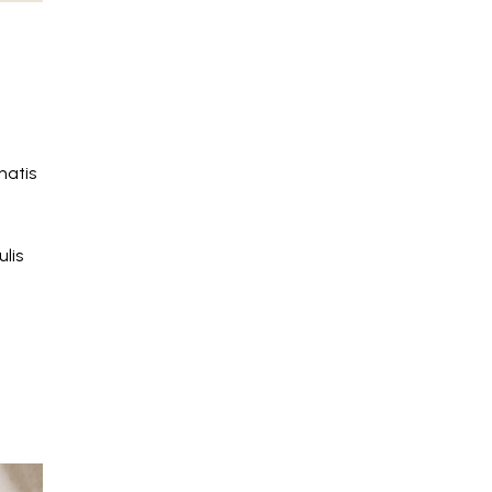
natis
lis