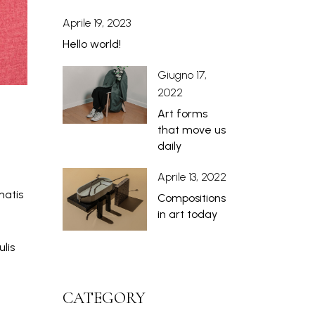
Aprile 19, 2023
Hello world!
Giugno 17,
2022
Art forms
that move us
daily
Aprile 13, 2022
natis
Compositions
in art today
lis
CATEGORY