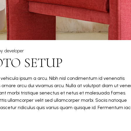
by
developer
OTO SETUP
m vehicula ipsum a arcu. Nibh nisl condimentum id venenatis
s ornare arcu dui vivamus arcu. Nulla at volutpat diam ut vene
itant morbi tristique senectus et netus et malesuada fames.
tis ullamcorper velit sed ullamcorper morbi. Sociis natoque
ascetur ridiculus quis varius quam quisque id. Fermentum iacu