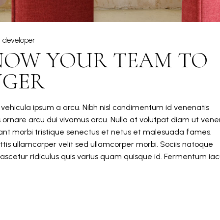
developer
NOW YOUR TEAM TO
NGER
m vehicula ipsum a arcu. Nibh nisl condimentum id venenatis
s ornare arcu dui vivamus arcu. Nulla at volutpat diam ut vene
itant morbi tristique senectus et netus et malesuada fames.
tis ullamcorper velit sed ullamcorper morbi. Sociis natoque
ascetur ridiculus quis varius quam quisque id. Fermentum iacu