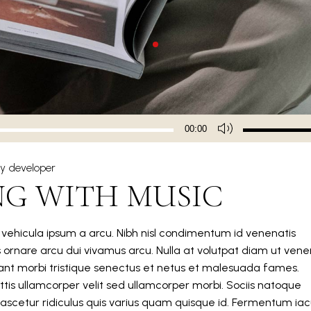
Usa
00:00
i
tasti
y
developer
freccia
NG WITH MUSIC
su/giù
per
aumentare
m vehicula ipsum a arcu. Nibh nisl condimentum id venenatis
o
s ornare arcu dui vivamus arcu. Nulla at volutpat diam ut vene
diminuire
itant morbi tristique senectus et netus et malesuada fames.
il
tis ullamcorper velit sed ullamcorper morbi. Sociis natoque
volume.
ascetur ridiculus quis varius quam quisque id. Fermentum iacu