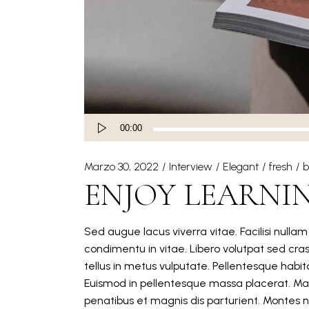
Audio
00:00
Player
Marzo 30, 2022
Interview
Elegant
fresh
b
ENJOY LEARNI
Sed augue lacus viverra vitae. Facilisi nulla
condimentu in vitae. Libero volutpat sed cra
tellus in metus vulputate. Pellentesque hab
Euismod in pellentesque massa placerat. Mat
penatibus et magnis dis parturient. Montes n