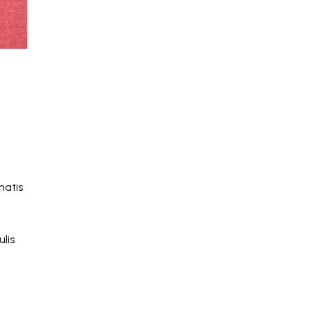
natis
lis