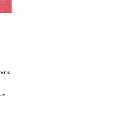
natis
lis