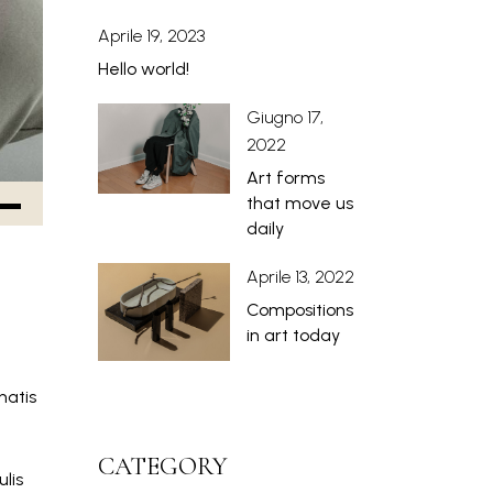
Aprile 19, 2023
Hello world!
Giugno 17,
2022
Art forms
that move us
daily
Aprile 13, 2022
Compositions
in art today
natis
CATEGORY
lis