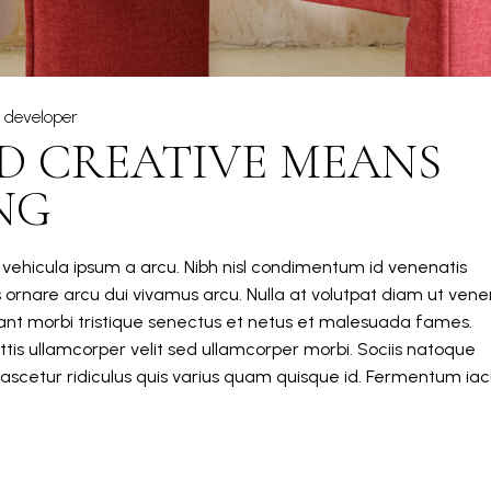
developer
D CREATIVE MEANS
NG
m vehicula ipsum a arcu. Nibh nisl condimentum id venenatis
s ornare arcu dui vivamus arcu. Nulla at volutpat diam ut vene
itant morbi tristique senectus et netus et malesuada fames.
tis ullamcorper velit sed ullamcorper morbi. Sociis natoque
ascetur ridiculus quis varius quam quisque id. Fermentum iacu